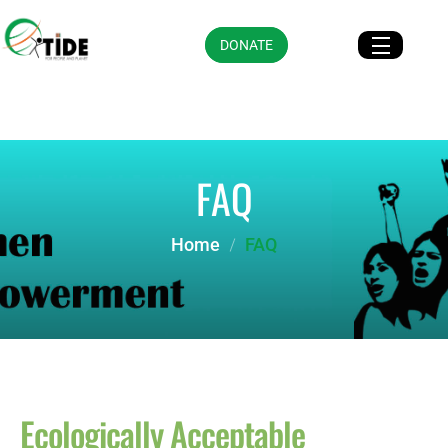
DONATE
FAQ
Home
FAQ
Ecologically
Acceptable